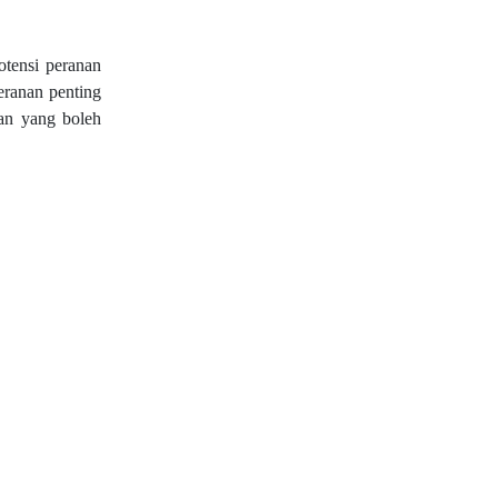
otensi peranan
eranan penting
tan yang boleh