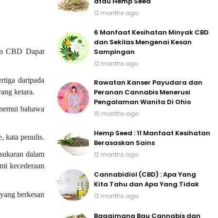
atau Hemp Seed
12 months ago
6 Manfaat Kesihatan Minyak CBD
dan Sekilas Mengenai Kesan
Sampingan
an CBD Dapat
12 months ago
rtiga daripada
Rawatan Kanser Payudara dan
ang ketara.
Peranan Cannabis Menerusi
Pengalaman Wanita Di Ohio
menemui bahawa
10 months ago
Hemp Seed : 11 Manfaat Kesihatan
 kata penulis.
Berasaskan Sains
esukaran dalam
12 months ago
umi kecederaan
Cannabidiol (CBD) : Apa Yang
Kita Tahu dan Apa Yang Tidak
 yang berkesan
12 months ago
Bagaimana Bau Cannabis dan