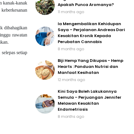
n kanak-kanak
Apakah Punca Aromanya?
n keberkesanan
11 months ago
Ia Mengembalikan Kehidupan
uk dibahagikan
Saya – Perjalanan Andreas Dari
inggu rawatan
Kesakitan Kronik Kepada
Perubatan Cannabis
ikan.
8 months ago
selepas setiap
Biji Hemp Yang Dikupas - Hemp
Hearts : Panduan Nutrisi dan
Manfaat Kesihatan
12 months ago
Kini Saya Boleh Lakukannya
Semula – Perjuangan Jennifer
Melawan Kesakitan
Endometriosis
8 months ago