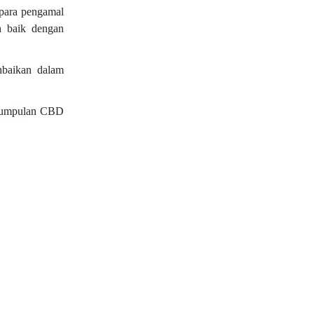
 para pengamal
ih baik dengan
hbaikan dalam
 kumpulan CBD