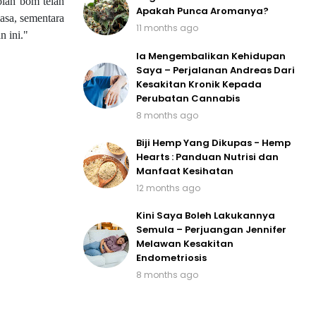
olah bom telah
Apakah Punca Aromanya?
iasa, sementara
11 months ago
 ini."
Ia Mengembalikan Kehidupan
Saya – Perjalanan Andreas Dari
Kesakitan Kronik Kepada
Perubatan Cannabis
8 months ago
Biji Hemp Yang Dikupas - Hemp
Hearts : Panduan Nutrisi dan
Manfaat Kesihatan
12 months ago
Kini Saya Boleh Lakukannya
Semula – Perjuangan Jennifer
Melawan Kesakitan
Endometriosis
8 months ago