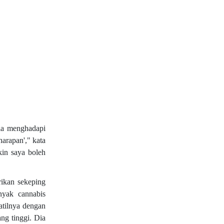
dia menghadapi
harapan'," kata
kin saya boleh
ikan sekeping
nyak cannabis
atilnya dengan
g tinggi. Dia