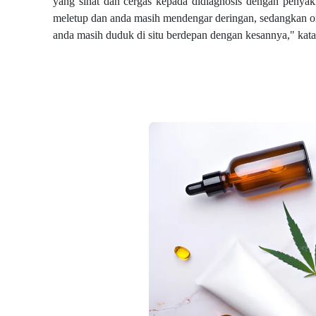
yang sihat dan cergas kepada didiagnosis dengan penyaki
meletup dan anda masih mendengar deringan, sedangkan oran
anda masih duduk di situ berdepan dengan kesannya," ka