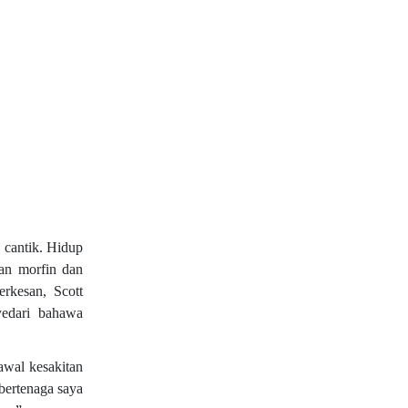
 cantik. Hidup
tan morfin dan
rkesan, Scott
yedari bahawa
wal kesakitan
bertenaga saya