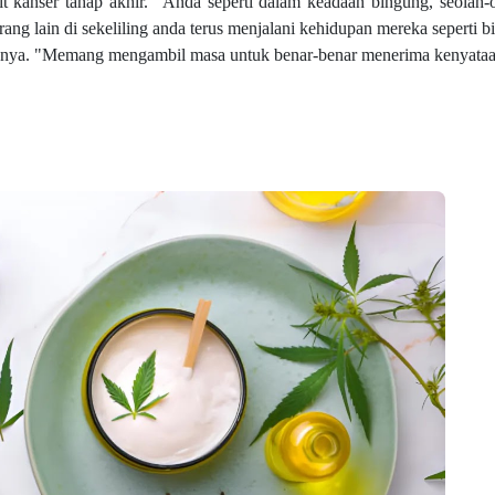
t kanser tahap akhir. "Anda seperti dalam keadaan bingung, seolah-
g lain di sekeliling anda terus menjalani kehidupan mereka seperti b
tanya. "Memang mengambil masa untuk benar-benar menerima kenyataan