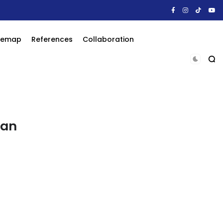
itemap
References
Collaboration
ban