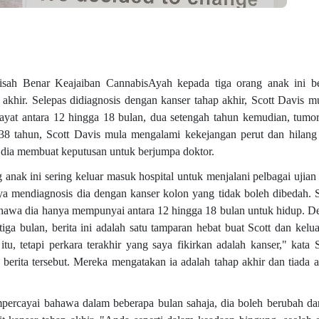
isah Benar Keajaiban CannabisAyah kepada tiga orang anak ini be
khir. Selepas didiagnosis dengan kanser tahap akhir, Scott Davis 
at antara 12 hingga 18 bulan, dua setengah tahun kemudian, tumor 
 38 tahun, Scott Davis mula mengalami kekejangan perut dan hilang
, dia membuat keputusan untuk berjumpa doktor.
nak ini sering keluar masuk hospital untuk menjalani pelbagai ujian 
a mendiagnosis dia dengan kanser kolon yang tidak boleh dibedah. S
ahawa dia hanya mempunyai antara 12 hingga 18 bulan untuk hidup. De
ga bulan, berita ini adalah satu tamparan hebat buat Scott dan kelu
tu, tetapi perkara terakhir yang saya fikirkan adalah kanser," kata 
berita tersebut. Mereka mengatakan ia adalah tahap akhir dan tiada 
mpercayai bahawa dalam beberapa bulan sahaja, dia boleh berubah da