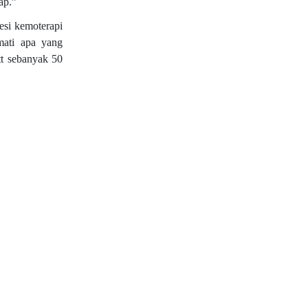
ap.”
esi kemoterapi
mati apa yang
tt sebanyak 50