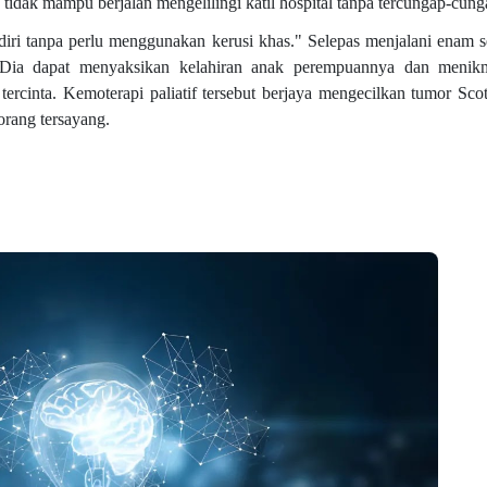
g tidak mampu berjalan mengelilingi katil hospital tanpa tercungap-cung
diri tanpa perlu menggunakan kerusi khas." Selepas menjalani enam s
h. Dia dapat menyaksikan kelahiran anak perempuannya dan menik
ercinta. Kemoterapi paliatif tersebut berjaya mengecilkan tumor Sco
orang tersayang.