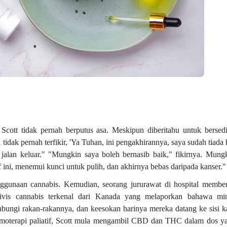
 Scott tidak pernah berputus asa. Meskipun diberitahu untuk berse
tidak pernah terfikir, 'Ya Tuhan, ini pengakhirannya, saya sudah tiada 
a jalan keluar." "Mungkin saya boleh bernasib baik," fikirnya. Mung
 ini, menemui kunci untuk pulih, dan akhirnya bebas daripada kanser."
gunaan cannabis. Kemudian, seorang jururawat di hospital member
ktivis cannabis terkenal dari Kanada yang melaporkan bahawa mi
ubungi rakan-rakannya, dan keesokan harinya mereka datang ke sisi k
erapi paliatif, Scott mula mengambil CBD dan THC dalam dos yan