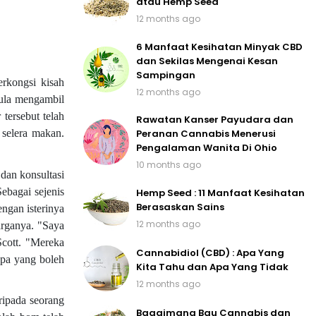
atau Hemp Seed
12 months ago
6 Manfaat Kesihatan Minyak CBD
dan Sekilas Mengenai Kesan
Sampingan
rkongsi kisah
12 months ago
mula mengambil
tersebut telah
Rawatan Kanser Payudara dan
 selera makan.
Peranan Cannabis Menerusi
Pengalaman Wanita Di Ohio
10 months ago
dan konsultasi
ebagai sejenis
Hemp Seed : 11 Manfaat Kesihatan
Berasaskan Sains
ngan isterinya
12 months ago
arganya. "Saya
Scott. "Mereka
Cannabidiol (CBD) : Apa Yang
apa yang boleh
Kita Tahu dan Apa Yang Tidak
12 months ago
ripada seorang
Bagaimana Bau Cannabis dan