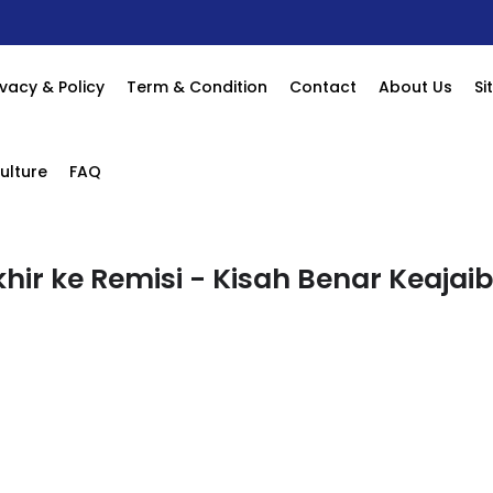
ivacy & Policy
Term & Condition
Contact
About Us
S
ulture
FAQ
khir ke Remisi - Kisah Benar Keajai