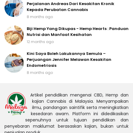
Perjalanan Andreas Dari Kesakitan Kronik
Kepada Perubatan Cannabis
8 months ago
Biji Hemp Yang Dikupas - Hemp Hearts : Panduan
Nutrisi dan Manfaat Kesihatan
12 months ago
Kini Saya Boleh Lakukannya Semula –
Perjuangan Jennifer Melawan Kesakitan
Endometriosis
8 months ago
Artikel pendidikan mengenai CBD, Hemp dan
kajian Cannabis di Malaysia. Menyampaikan
ilmu, pandangan saintifik serta meningkatkan
kesedaran awam. Platform ini didedikasikan
sepenuhnya untuk tujuan pendidikan dan
penyebaran maklumat berasaskan kajian, bukan untuk
penjualan produk.