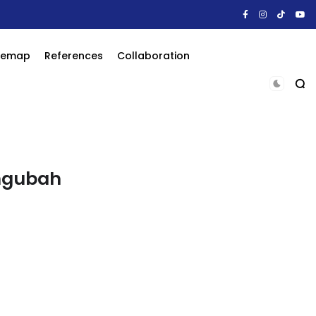
itemap
References
Collaboration
engubah