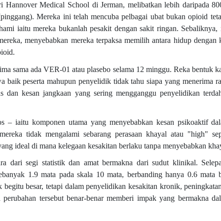
ari Hannover Medical School di Jerman, melibatkan lebih daripada 80
inggang). Mereka ini telah mencuba pelbagai ubat bukan opioid teta
hami iaitu mereka bukanlah pesakit dengan sakit ringan. Sebaliknya,
 mereka, menyebabkan mereka terpaksa memilih antara hidup dengan 
ioid.
rima sama ada VER-01 atau plasebo selama 12 minggu. Reka bentuk kaj
a baik peserta mahupun penyelidik tidak tahu siapa yang menerima r
as dan kesan jangkaan yang sering mengganggu penyelidikan terda
 – iaitu komponen utama yang menyebabkan kesan psikoaktif dal
reka tidak mengalami sebarang perasaan khayal atau "high" sep
yang ideal di mana kelegaan kesakitan berlaku tanpa menyebabkan kha
a dari segi statistik dan amat bermakna dari sudut klinikal. Sele
banyak 1.9 mata pada skala 10 mata, berbanding hanya 0.6 mata 
 begitu besar, tetapi dalam penyelidikan kesakitan kronik, peningkata
akna perubahan tersebut benar-benar memberi impak yang bermakna d