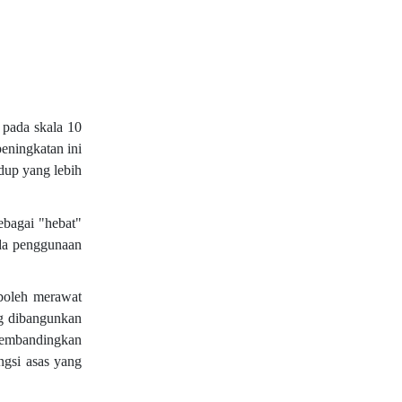
pada skala 10
eningkatan ini
idup yang lebih
ebagai "hebat"
ada penggunaan
boleh merawat
ng dibangunkan
 membandingkan
gsi asas yang