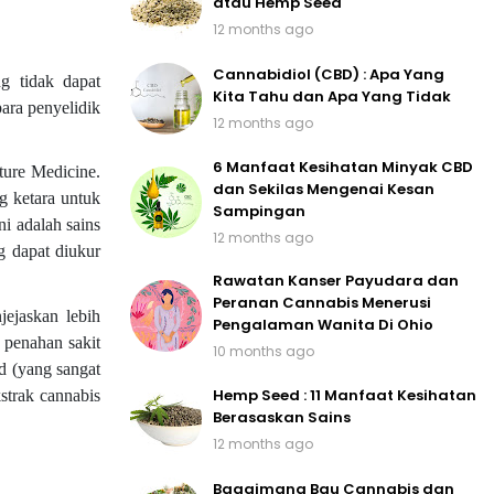
atau Hemp Seed
12 months ago
Cannabidiol (CBD) : Apa Yang
ng tidak dapat
Kita Tahu dan Apa Yang Tidak
ara penyelidik
12 months ago
6 Manfaat Kesihatan Minyak CBD
ture Medicine.
dan Sekilas Mengenai Kesan
g ketara untuk
Sampingan
i adalah sains
12 months ago
g dapat diukur
Rawatan Kanser Payudara dan
Peranan Cannabis Menerusi
jejaskan lebih
Pengalaman Wanita Di Ohio
 penahan sakit
10 months ago
d (yang sangat
Hemp Seed : 11 Manfaat Kesihatan
strak cannabis
Berasaskan Sains
12 months ago
Bagaimana Bau Cannabis dan