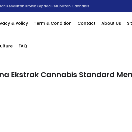
an Nutrisi dan Manfaat Kesihatan
ivacy & Policy
Term & Condition
Contact
About Us
S
ulture
FAQ
ana Ekstrak Cannabis Standard M