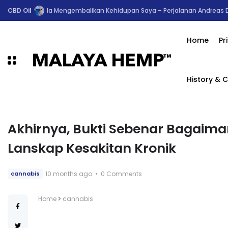
Gaya Hidup Sihat
Biji Hemp Yang Dikupas - Hemp Hearts : Pandu
Home
Pr
History & C
Akhirnya, Bukti Sebenar Bagaim
Lanskap Kesakitan Kronik
10 months ago
0 Comments
cannabis
Home
cannabis