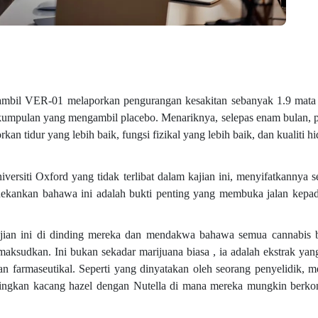
ambil VER-01 melaporkan pengurangan kesakitan sebanyak 1.9 mata 
kumpulan yang mengambil placebo. Menariknya, selepas enam bulan, p
an tidur yang lebih baik, fungsi fizikal yang lebih baik, dan kualiti h
ersiti Oxford yang tidak terlibat dalam kajian ini, menyifatkannya s
menekankan bahawa ini adalah bukti penting yang membuka jalan kep
jian ini di dinding mereka dan mendakwa bahawa semua cannabis 
dimaksudkan. Ini bukan sekadar marijuana biasa , ia adalah ekstrak ya
n farmaseutikal. Seperti yang dinyatakan oleh seorang penyelidik,
ingkan kacang hazel dengan Nutella di mana mereka mungkin berkon