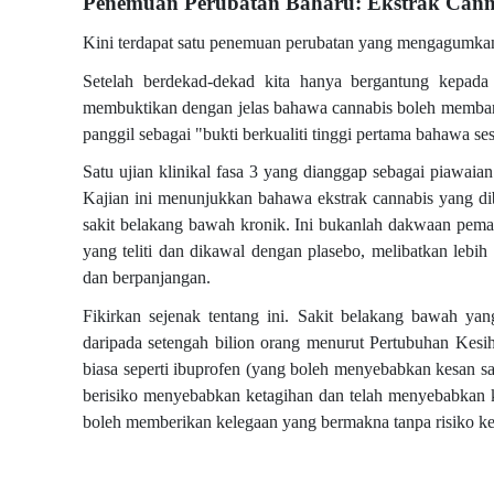
Penemuan Perubatan Baharu: Ekstrak Cann
Kini terdapat satu penemuan perubatan yang mengagumkan
Setelah berdekad-dekad kita hanya bergantung kepada b
membuktikan dengan jelas bahawa cannabis boleh membant
panggil sebagai "bukti berkualiti tinggi pertama bahawa 
Satu ujian klinikal fasa 3 yang dianggap sebagai piawaia
Kajian ini menunjukkan bahawa ekstrak cannabis yang d
sakit belakang bawah kronik. Ini bukanlah dakwaan pemasa
yang teliti dan dikawal dengan plasebo, melibatkan lebi
dan berpanjangan.
Fikirkan sejenak tentang ini. Sakit belakang bawah ya
daripada setengah bilion orang menurut Pertubuhan Kesih
biasa seperti ibuprofen (yang boleh menyebabkan kesan sa
berisiko menyebabkan ketagihan dan telah menyebabkan ke
boleh memberikan kelegaan yang bermakna tanpa risiko ke