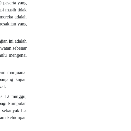
0 peserta yang
pi masih tidak
 mereka adalah
kesakitan yang
ian ini adalah
awatan sebenar
hulu mengenai
am marijuana.
anjang kajian
yal.
pas 12 minggu,
bagi kumpulan
n sebanyak 1-2
alam kehidupan