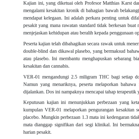
Kajian ini, yang diketuai oleh Profesor Matthias Karst d
mengalami kesakitan kronik di bahagian bawah belakang(p
mendapat kelegaan. Ini adalah perkara penting untuk difa
pesakit yang mana rawatan standard tidak berkesan buat
menjejaskan kehidupan atau beralih kepada penggunaan op
Peserta kajian telah dibahagikan secara rawak untuk mene
double-blind dan dikawal plasebo, yang bermaksud bahaw
atau plasebo. Ini membantu menghapuskan sebarang bi
kesakitan dan cannabis.
VER-01 mengandungi 2.5 miligram THC bagi setiap dos
Namun yang menariknya, peserta melaporkan bahawa me
dijalankan. Dos ini nampaknya mencapai tahap terapeutik 
Keputusan kajian ini menunjukkan perbezaan yang ketar
kumpulan VER-01 melaporkan pengurangan kesakitan se
placebo. Mungkin perbezaan 1.3 mata ini kedengaran tidak
mata dianggap signifikan dari segi klinikal. Ini berm
harian pesakit.