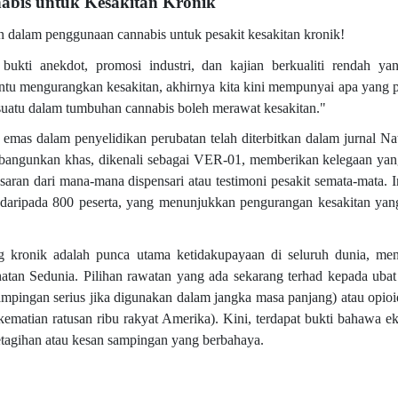
abis untuk Kesakitan Kronik
 dalam penggunaan cannabis untuk pesakit kesakitan kronik!
ukti anekdot, promosi industri, dan kajian berkualiti rendah ya
u mengurangkan kesakitan, akhirnya kita kini mempunyai apa yang p
sesuatu dalam tumbuhan cannabis boleh merawat kesakitan."
n emas dalam penyelidikan perubatan telah diterbitkan dalam jurnal Na
ibangunkan khas, dikenali sebagai VER-01, memberikan kelegaan yan
ran dari mana-mana dispensari atau testimoni pesakit semata-mata. In
h daripada 800 peserta, yang menunjukkan pengurangan kesakitan yan
ng kronik adalah punca utama ketidakupayaan di seluruh dunia, men
atan Sedunia. Pilihan rawatan yang ada sekarang terhad kepada ubat
mpingan serius jika digunakan dalam jangka masa panjang) atau opioi
matian ratusan ribu rakyat Amerika). Kini, terdapat bukti bahawa ek
tagihan atau kesan sampingan yang berbahaya.