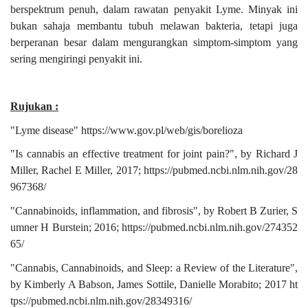
berspektrum penuh, dalam rawatan penyakit Lyme. Minyak ini
bukan sahaja membantu tubuh melawan bakteria, tetapi juga
berperanan besar dalam mengurangkan simptom-simptom yang
sering mengiringi penyakit ini.
Rujukan :
"Lyme disease" https://www.gov.pl/web/gis/borelioza
"Is cannabis an effective treatment for joint pain?", by Richard J
Miller, Rachel E Miller, 2017; https://pubmed.ncbi.nlm.nih.gov/28
967368/
"Cannabinoids, inflammation, and fibrosis", by Robert B Zurier, S
umner H Burstein; 2016; https://pubmed.ncbi.nlm.nih.gov/274352
65/
"Cannabis, Cannabinoids, and Sleep: a Review of the Literature",
by Kimberly A Babson, James Sottile, Danielle Morabito; 2017 ht
tps://pubmed.ncbi.nlm.nih.gov/28349316/