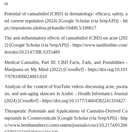
m
Potential of cannabidiol (CBD) in dermatology: efficacy, safety, a
nd current regulation (2024) [Google Scholar (via SerpAPI)] - htt
ps://repositorio.ulisboa.pt/handle/10400.5/100617
The anti-inflammatory effects of cannabidiol (CBD) on acne (202
2) [Google Scholar (via SerpAPI)] - https://www.tandfonline.com/
doi/abs/10.2147/JIR.S355489
Medical Cannabis, Part III: CBD Facts, Fads, and Possibilities -
Marijuana on My Mind (2022) [CrossRef] - https://doi.org/10.101
7/9781009024983.010
Analysis of the content of YouTube videos discussing acne, psoria
sis, and anti-aging skincare in Arabic - Health Informatics Journal
(2024) [CrossRef] - https://doi.org/10.1177/14604582241310427
Therapeutic Potentials and Applications of Cannabis-Derived Co
mpounds in Cosmeceuticals [Google Scholar (via SerpAPI)] - http
s://www.benthamdirect.com/content/journals/cosci/10.2174/01266