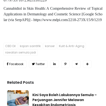
67797337107250211101229
Cannabidiol in Skin Health: A Comprehensive Review of Topical
Applications in Dermatology and Cosmetic Science [Google Scho
lar (via SerpAPI)] - https://www.mdpi.com/2218-273X/15/9/1219
CBD Oil
kajian saintifik
kanser
Kulit & Anti-Aging
rawatan semula jadi
Facebook
Twitter
Related Posts
Kini Saya Boleh Lakukannya Semula –
Perjuangan Jennifer Melawan
Kesakitan Endometriosis