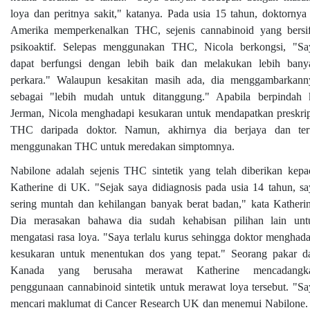
loya dan peritnya sakit," katanya. Pada usia 15 tahun, doktornya 
Amerika memperkenalkan THC, sejenis cannabinoid yang bersif
psikoaktif. Selepas menggunakan THC, Nicola berkongsi, "Sa
dapat berfungsi dengan lebih baik dan melakukan lebih bany
perkara." Walaupun kesakitan masih ada, dia menggambarkann
sebagai "lebih mudah untuk ditanggung." Apabila berpindah 
Jerman, Nicola menghadapi kesukaran untuk mendapatkan preskrip
THC daripada doktor. Namun, akhirnya dia berjaya dan ter
menggunakan THC untuk meredakan simptomnya.
Nabilone adalah sejenis THC sintetik yang telah diberikan kepa
Katherine di UK. "Sejak saya didiagnosis pada usia 14 tahun, sa
sering muntah dan kehilangan banyak berat badan," kata Katherin
Dia merasakan bahawa dia sudah kehabisan pilihan lain unt
mengatasi rasa loya. "Saya terlalu kurus sehingga doktor menghada
kesukaran untuk menentukan dos yang tepat." Seorang pakar da
Kanada yang berusaha merawat Katherine mencadangk
penggunaan cannabinoid sintetik untuk merawat loya tersebut. "Sa
mencari maklumat di Cancer Research UK dan menemui Nabilone. 