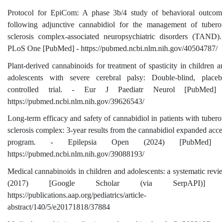
Protocol for EpiCom: A phase 3b/4 study of behavioral outcom
following adjunctive cannabidiol for the management of tubero
sclerosis complex-associated neuropsychiatric disorders (TAND).
PLoS One [PubMed] - https://pubmed.ncbi.nlm.nih.gov/40504787/
Plant-derived cannabinoids for treatment of spasticity in children 
adolescents with severe cerebral palsy: Double-blind, placeb
controlled trial. - Eur J Paediatr Neurol [PubMed]
https://pubmed.ncbi.nlm.nih.gov/39626543/
Long-term efficacy and safety of cannabidiol in patients with tuber
sclerosis complex: 3-year results from the cannabidiol expanded acc
program. - Epilepsia Open (2024) [PubMed]
https://pubmed.ncbi.nlm.nih.gov/39088193/
Medical cannabinoids in children and adolescents: a systematic rev
(2017) [Google Scholar (via SerpAPI)]
https://publications.aap.org/pediatrics/article-
abstract/140/5/e20171818/37884