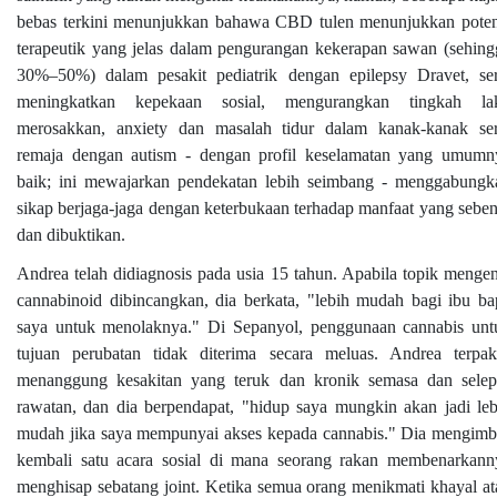
bebas terkini menunjukkan bahawa CBD tulen menunjukkan poten
terapeutik yang jelas dalam pengurangan kekerapan sawan (sehing
30%–50%) dalam pesakit pediatrik dengan epilepsy Dravet, ser
meningkatkan kepekaan sosial, mengurangkan tingkah la
merosakkan, anxiety dan masalah tidur dalam kanak-kanak ser
remaja dengan autism - dengan profil keselamatan yang umumn
baik; ini mewajarkan pendekatan lebih seimbang - menggabungk
sikap berjaga-jaga dengan keterbukaan terhadap manfaat yang seben
dan dibuktikan.
Andrea telah didiagnosis pada usia 15 tahun. Apabila topik mengen
cannabinoid dibincangkan, dia berkata, "lebih mudah bagi ibu ba
saya untuk menolaknya." Di Sepanyol, penggunaan cannabis unt
tujuan perubatan tidak diterima secara meluas. Andrea terpak
menanggung kesakitan yang teruk dan kronik semasa dan selep
rawatan, dan dia berpendapat, "hidup saya mungkin akan jadi leb
mudah jika saya mempunyai akses kepada cannabis." Dia mengimb
kembali satu acara sosial di mana seorang rakan membenarkann
menghisap sebatang joint. Ketika semua orang menikmati khayal at