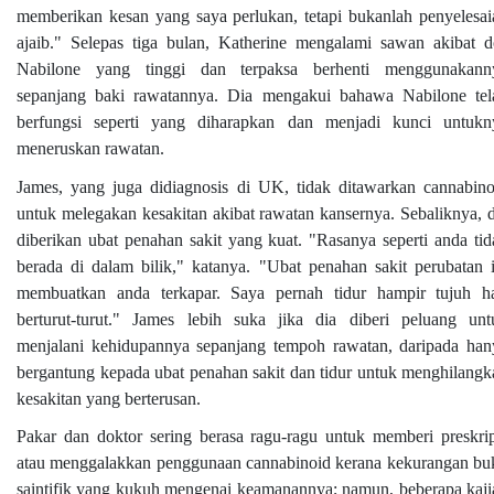
memberikan kesan yang saya perlukan, tetapi bukanlah penyelesai
ajaib." Selepas tiga bulan, Katherine mengalami sawan akibat d
Nabilone yang tinggi dan terpaksa berhenti menggunakann
sepanjang baki rawatannya. Dia mengakui bahawa Nabilone tel
berfungsi seperti yang diharapkan dan menjadi kunci untukn
meneruskan rawatan.
James, yang juga didiagnosis di UK, tidak ditawarkan cannabino
untuk melegakan kesakitan akibat rawatan kansernya. Sebaliknya, d
diberikan ubat penahan sakit yang kuat. "Rasanya seperti anda tid
berada di dalam bilik," katanya. "Ubat penahan sakit perubatan i
membuatkan anda terkapar. Saya pernah tidur hampir tujuh ha
berturut-turut." James lebih suka jika dia diberi peluang unt
menjalani kehidupannya sepanjang tempoh rawatan, daripada han
bergantung kepada ubat penahan sakit dan tidur untuk menghilangk
kesakitan yang berterusan.
Pakar dan doktor sering berasa ragu-ragu untuk memberi preskrip
atau menggalakkan penggunaan cannabinoid kerana kekurangan buk
saintifik yang kukuh mengenai keamanannya; namun, beberapa kaji