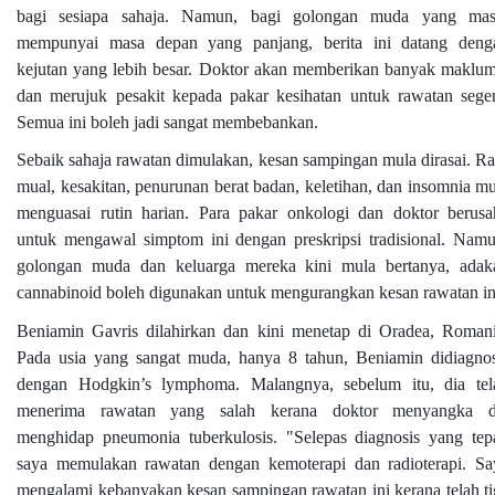
bagi sesiapa sahaja. Namun, bagi golongan muda yang mas
mempunyai masa depan yang panjang, berita ini datang deng
kejutan yang lebih besar. Doktor akan memberikan banyak maklum
dan merujuk pesakit kepada pakar kesihatan untuk rawatan seger
Semua ini boleh jadi sangat membebankan.
Sebaik sahaja rawatan dimulakan, kesan sampingan mula dirasai. Ra
mual, kesakitan, penurunan berat badan, keletihan, dan insomnia mu
menguasai rutin harian. Para pakar onkologi dan doktor berusa
untuk mengawal simptom ini dengan preskripsi tradisional. Namu
golongan muda dan keluarga mereka kini mula bertanya, adak
cannabinoid boleh digunakan untuk mengurangkan kesan rawatan in
Beniamin Gavris dilahirkan dan kini menetap di Oradea, Romani
Pada usia yang sangat muda, hanya 8 tahun, Beniamin didiagnos
dengan Hodgkin’s lymphoma. Malangnya, sebelum itu, dia tel
menerima rawatan yang salah kerana doktor menyangka d
menghidap pneumonia tuberkulosis. "Selepas diagnosis yang tepa
saya memulakan rawatan dengan kemoterapi dan radioterapi. Sa
mengalami kebanyakan kesan sampingan rawatan ini kerana telah ti