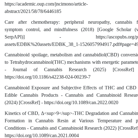
https://academic.oup.com/jncimono/article-
abstract/2021/58/78/6446185
Care after chemotherapy: peripheral neuropathy, cannabis f
symptom control, and mindfulness (2018) [Google Scholar (v
SerpAPI)] - https://ascopubs.org/p
assets/EDBK%20assets/EDBK_38_1-1526057994917.pdf#page=4
Cannabinoid spoilage, metabolism and cannabidiol(CBD) conversi
to Tetrahydrocannabinol(THC) mechanisms with energetic paramete
- Journal of Cannabis Research (2025) [CrossRef]
https://doi.org/10.1186/s42238-024-00239-7
Cannabinoid Exposure and Subjective Effects of THC and CBD 
Edible Cannabis Products - Cannabis and Cannabinoid Resear
(2024) [CrossRef] - https://doi.org/10.1089/can.2022.0020
Kinetics of CBD, Δ<sup>9</sup>-THC Degradation and Cannabin
Formation in Cannabis Resin at Various Temperature and 
Conditions - Cannabis and Cannabinoid Research (2022) [CrossRef]
https://doi.org/10.1089/can.2021.0004