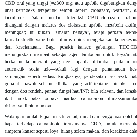
CBD oral yang tinggi (≈≥300 mg) atau apabila digabungkan deng
ubat berindeks terapeutik sempit seperti clobazam, warfarin, d
tacrolimus. Dalam amalan, interaksi CBD–clobazam lazimn
ditangani dengan melaras dos clobazam apabila metabolit aktifn
meningkat; ini bukan “amaran bahaya”, tetapi perkara teknik
farmakokinetik yang boleh diurus untuk mengekalkan keberkesan
dan keselamatan. Bagi pesakit kanser, gabungan THC:C
menunjukkan manfaat sebagai agen tambahan untuk loya/munt
berkaitan kemoterapi yang degil apabila ditambah pada rejim
antiemetik sedia ada—sekali lagi dengan pemantauan kes
sampingan seperti sedasi. Ringkasnya, pendekatan pro-pesakit ial
guna di bawah seliaan klinikal yang arif tentang interaksi, mu
dengan dos rendah, pantau fungsi hati/INR bila relevan, dan larask
ikut tindak balas—supaya manfaat cannabinoid dimaksimumka
risikonya diminimumkan.
Walaupun jumlah kajian masih terhad, minat dan penggunaan oleh i
bapa terhadap cannabinoid terutamanya CBD, untuk meredak
simptom kanser seperti loya, hilang selera makan, dan kesakitan da