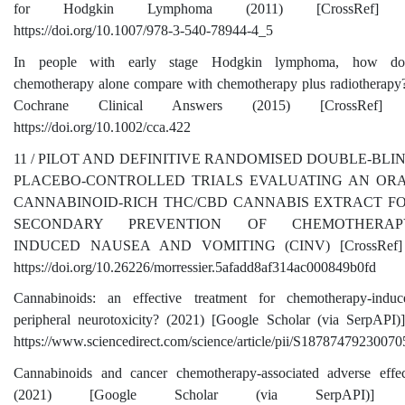
for Hodgkin Lymphoma (2011) [CrossRef]
https://doi.org/10.1007/978-3-540-78944-4_5
In people with early stage Hodgkin lymphoma, how do
chemotherapy alone compare with chemotherapy plus radiotherapy?
Cochrane Clinical Answers (2015) [CrossRef]
https://doi.org/10.1002/cca.422
11 / PILOT AND DEFINITIVE RANDOMISED DOUBLE-BLI
PLACEBO-CONTROLLED TRIALS EVALUATING AN OR
CANNABINOID-RICH THC/CBD CANNABIS EXTRACT F
SECONDARY PREVENTION OF CHEMOTHERAP
INDUCED NAUSEA AND VOMITING (CINV) [CrossRef]
https://doi.org/10.26226/morressier.5afadd8af314ac000849b0fd
Cannabinoids: an effective treatment for chemotherapy-induc
peripheral neurotoxicity? (2021) [Google Scholar (via SerpAPI)]
https://www.sciencedirect.com/science/article/pii/S18787479230070
Cannabinoids and cancer chemotherapy-associated adverse effec
(2021) [Google Scholar (via SerpAPI)]