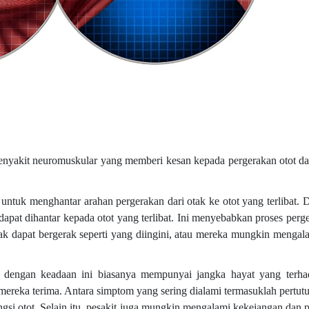
penyakit neuromuskular yang memberi kesan kepada pergerakan otot da
ntuk menghantar arahan pergerakan dari otak ke otot yang terlibat. 
 dapat dihantar kepada otot yang terlibat. Ini menyebabkan proses per
idak dapat bergerak seperti yang diingini, atau mereka mungkin mengal
is dengan keadaan ini biasanya mempunyai jangka hayat yang terha
mereka terima. Antara simptom yang sering dialami termasuklah pertutu
ngsi otot. Selain itu, pesakit juga mungkin mengalami kekejangan dan 