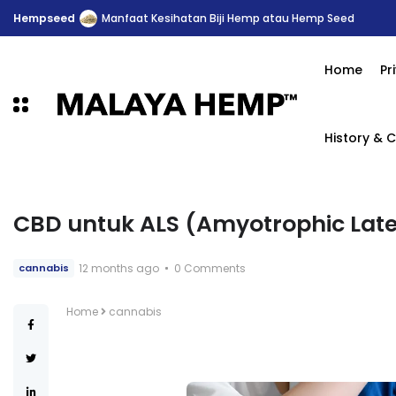
Anxiety & Depression
6 Manfaat Kesihatan Minyak CBD dan Seki
Home
Pr
History & C
CBD untuk ALS (Amyotrophic Later
12 months ago
0 Comments
cannabis
Home
cannabis