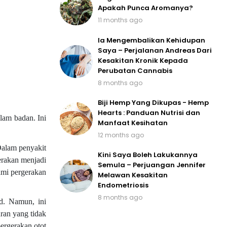
Apakah Punca Aromanya?
11 months ago
Ia Mengembalikan Kehidupan
Saya – Perjalanan Andreas Dari
Kesakitan Kronik Kepada
Perubatan Cannabis
8 months ago
Biji Hemp Yang Dikupas - Hemp
Hearts : Panduan Nutrisi dan
lam badan. Ini
Manfaat Kesihatan
12 months ago
Dalam penyakit
Kini Saya Boleh Lakukannya
gerakan menjadi
Semula – Perjuangan Jennifer
ami pergerakan
Melawan Kesakitan
Endometriosis
8 months ago
d. Namun, ini
ran yang tidak
pergerakan otot