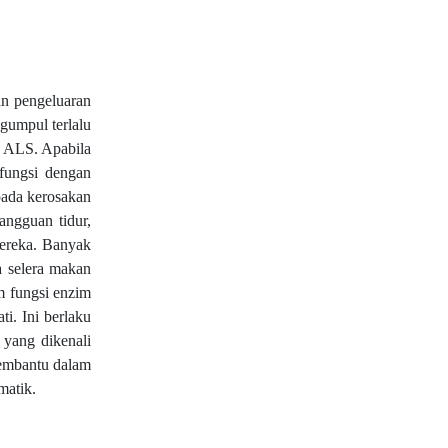
n pengeluaran
ngumpul terlalu
n ALS. Apabila
fungsi dengan
pada kerosakan
ngguan tidur,
mereka. Banyak
 selera makan
 fungsi enzim
i. Ini berlaku
 yang dikenali
membantu dalam
matik.