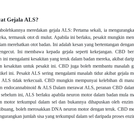
at Gejala ALS?
lehkannya meredakan gejala ALS: Pertama sekali, ia mengurangka
reka, termasuk otot di mulut. Apabila ini berlaku, pesakit mungkin me
lam merehatkan otot badan. Ini adalah kesan yang bertentangan denga
engecut. Ini membawa kepada gejala seperti kekejangan. CBD ber
 ini mengalami kesakitan yang teruk dalam badan mereka, akibat dari
kesakitan untuk pesakit ini. CBD juga boleh membantu masalah ga
rtikel ini. Pesakit ALS sering mengalami masalah tidur akibat gejala 
n ALS tidak terkecuali. CBD mungkin mempunyai kelebihan di mana
tem endocannabinoid & ALS Dalam merawat ALS, peranan CBD dalam
sebelum ini, ALS berlaku apabila neuron motor dalam badan mula mat
on motor terkumpul dalam sel dan bukannya dihapuskan oleh enzim
idak dibuang, boleh merosakkan DNA neuron motor dengan teruk. CBD 
ngurangkan jumlah sisa yang terkumpul dalam sel daripada proses enzi