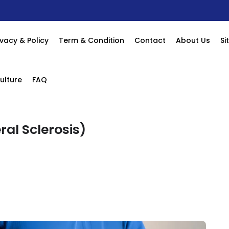
las Mengenai Kesan Sampingan
ivacy & Policy
Term & Condition
Contact
About Us
S
ulture
FAQ
al Sclerosis)