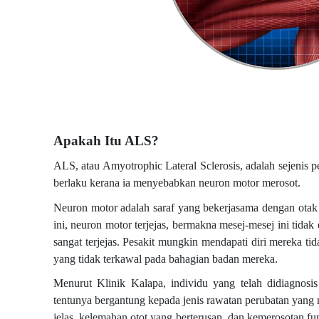
Apakah Itu ALS?
ALS, atau Amyotrophic Lateral Sclerosis, adalah sejenis 
berlaku kerana ia menyebabkan neuron motor merosot.
Neuron motor adalah saraf yang bekerjasama dengan otak u
ini, neuron motor terjejas, bermakna mesej-mesej ini tidak
sangat terjejas. Pesakit mungkin mendapati diri mereka t
yang tidak terkawal pada bahagian badan mereka.
Menurut Klinik Kalapa, individu yang telah didiagnos
tentunya bergantung kepada jenis rawatan perubatan yang 
jelas, kelemahan otot yang berterusan, dan kemerosotan fu