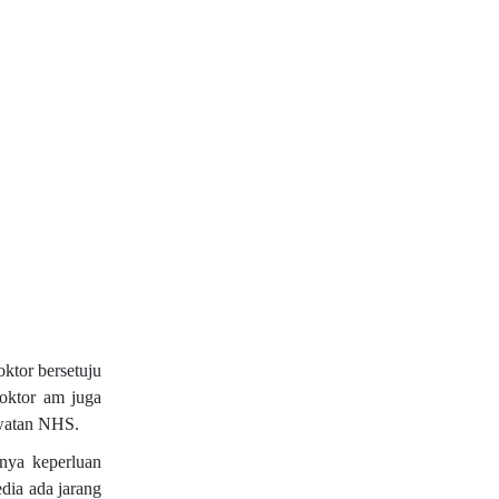
oktor bersetuju
doktor am juga
awatan NHS.
nya keperluan
dia ada jarang