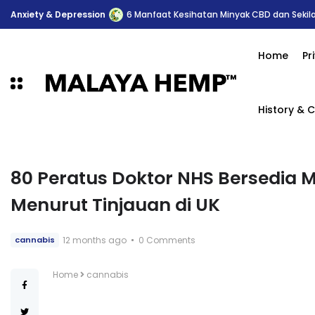
Anxiety & Depression
Rawatan Kanser Payudara dan Peranan Can
Home
Pr
History & C
80 Peratus Doktor NHS Bersedia 
Menurut Tinjauan di UK
12 months ago
0 Comments
cannabis
Home
cannabis