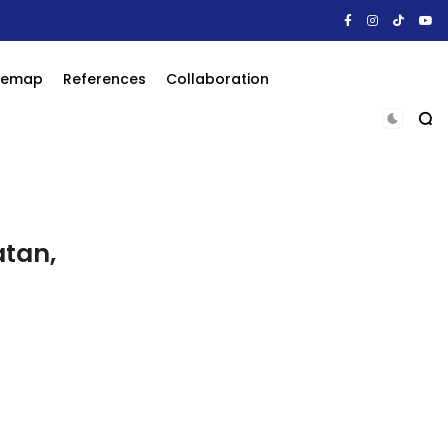
itemap
References
Collaboration
atan,