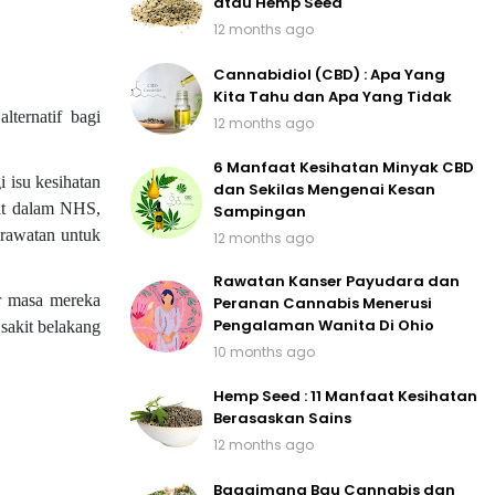
atau Hemp Seed
12 months ago
Cannabidiol (CBD) : Apa Yang
Kita Tahu dan Apa Yang Tidak
ternatif bagi
12 months ago
6 Manfaat Kesihatan Minyak CBD
i isu kesihatan
dan Sekilas Mengenai Kesan
mat dalam NHS,
Sampingan
 rawatan untuk
12 months ago
Rawatan Kanser Payudara dan
ar masa mereka
Peranan Cannabis Menerusi
Pengalaman Wanita Di Ohio
 sakit belakang
10 months ago
Hemp Seed : 11 Manfaat Kesihatan
Berasaskan Sains
12 months ago
Bagaimana Bau Cannabis dan