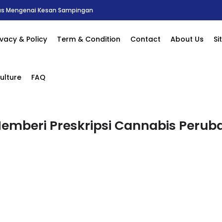
nabis Menerusi Pengalaman Wanita Di Ohio
ivacy & Policy
Term & Condition
Contact
About Us
S
ulture
FAQ
Memberi Preskripsi Cannabis Perub