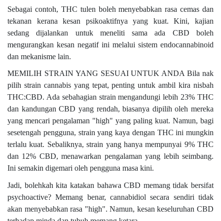
Sebagai contoh, THC tulen boleh menyebabkan rasa cemas dan
tekanan kerana kesan psikoaktifnya yang kuat. Kini, kajian
sedang dijalankan untuk meneliti sama ada CBD boleh
mengurangkan kesan negatif ini melalui sistem endocannabinoid
dan mekanisme lain.
MEMILIH STRAIN YANG SESUAI UNTUK ANDA Bila nak
pilih strain cannabis yang tepat, penting untuk ambil kira nisbah
THC:CBD. Ada sebahagian strain mengandungi lebih 23% THC
dan kandungan CBD yang rendah, biasanya dipilih oleh mereka
yang mencari pengalaman "high" yang paling kuat. Namun, bagi
sesetengah pengguna, strain yang kaya dengan THC ini mungkin
terlalu kuat. Sebaliknya, strain yang hanya mempunyai 9% THC
dan 12% CBD, menawarkan pengalaman yang lebih seimbang.
Ini semakin digemari oleh pengguna masa kini.
Jadi, bolehkah kita katakan bahawa CBD memang tidak bersifat
psychoactive? Memang benar, cannabidiol secara sendiri tidak
akan menyebabkan rasa "high". Namun, kesan keseluruhan CBD
terhadap minda dan tubuh memang ketara.