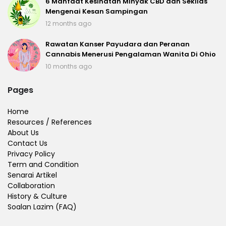
6 Manfaat Kesihatan Minyak CBD dan Sekilas
Mengenai Kesan Sampingan
12 months ago
Rawatan Kanser Payudara dan Peranan
Cannabis Menerusi Pengalaman Wanita Di Ohio
10 months ago
Pages
Home
Resources / References
About Us
Contact Us
Privacy Policy
Term and Condition
Senarai Artikel
Collaboration
History & Culture
Soalan Lazim (FAQ)