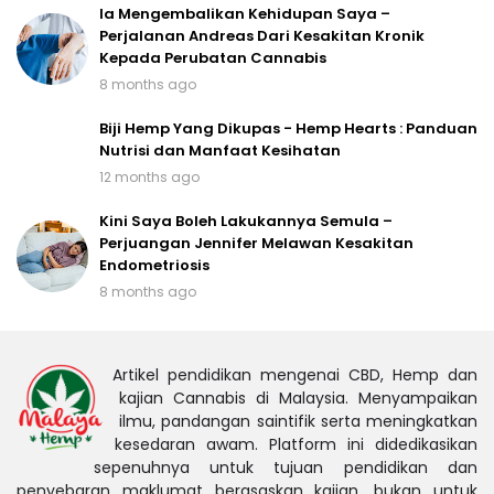
Ia Mengembalikan Kehidupan Saya –
Perjalanan Andreas Dari Kesakitan Kronik
Kepada Perubatan Cannabis
8 months ago
Biji Hemp Yang Dikupas - Hemp Hearts : Panduan
Nutrisi dan Manfaat Kesihatan
12 months ago
Kini Saya Boleh Lakukannya Semula –
Perjuangan Jennifer Melawan Kesakitan
Endometriosis
8 months ago
Artikel pendidikan mengenai CBD, Hemp dan
kajian Cannabis di Malaysia. Menyampaikan
ilmu, pandangan saintifik serta meningkatkan
kesedaran awam. Platform ini didedikasikan
sepenuhnya untuk tujuan pendidikan dan
penyebaran maklumat berasaskan kajian, bukan untuk