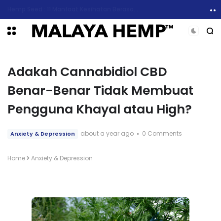
Bagaimana Bau Cannabis dan Apakah Punca Aromanya?
Adakah Cannabidiol CBD
Benar-Benar Tidak Membuat
Pengguna Khayal atau High?
about a year ago
0 Comments
Anxiety & Depression
Home
Anxiety & Depression