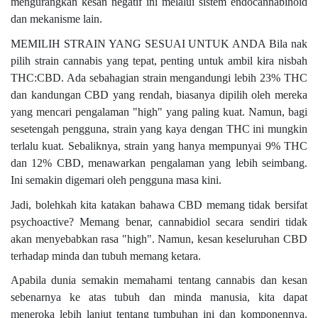
mengurangkan kesan negatif ini melalui sistem endocannabinoid
dan mekanisme lain.
MEMILIH STRAIN YANG SESUAI UNTUK ANDA Bila nak
pilih strain cannabis yang tepat, penting untuk ambil kira nisbah
THC:CBD. Ada sebahagian strain mengandungi lebih 23% THC
dan kandungan CBD yang rendah, biasanya dipilih oleh mereka
yang mencari pengalaman "high" yang paling kuat. Namun, bagi
sesetengah pengguna, strain yang kaya dengan THC ini mungkin
terlalu kuat. Sebaliknya, strain yang hanya mempunyai 9% THC
dan 12% CBD, menawarkan pengalaman yang lebih seimbang.
Ini semakin digemari oleh pengguna masa kini.
Jadi, bolehkah kita katakan bahawa CBD memang tidak bersifat
psychoactive? Memang benar, cannabidiol secara sendiri tidak
akan menyebabkan rasa "high". Namun, kesan keseluruhan CBD
terhadap minda dan tubuh memang ketara.
Apabila dunia semakin memahami tentang cannabis dan kesan
sebenarnya ke atas tubuh dan minda manusia, kita dapat
meneroka lebih lanjut tentang tumbuhan ini dan komponennya.