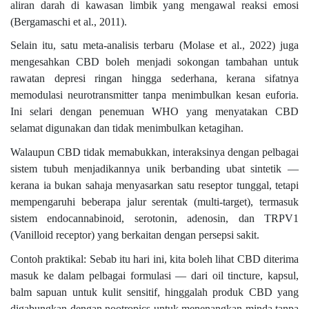
aliran darah di kawasan limbik yang mengawal reaksi emosi
(Bergamaschi et al., 2011).
Selain itu, satu meta-analisis terbaru (Molase et al., 2022) juga
mengesahkan CBD boleh menjadi sokongan tambahan untuk
rawatan depresi ringan hingga sederhana, kerana sifatnya
memodulasi neurotransmitter tanpa menimbulkan kesan euforia.
Ini selari dengan penemuan WHO yang menyatakan CBD
selamat digunakan dan tidak menimbulkan ketagihan.
Walaupun CBD tidak memabukkan, interaksinya dengan pelbagai
sistem tubuh menjadikannya unik berbanding ubat sintetik —
kerana ia bukan sahaja menyasarkan satu reseptor tunggal, tetapi
mempengaruhi beberapa jalur serentak (multi-target), termasuk
sistem endocannabinoid, serotonin, adenosin, dan TRPV1
(Vanilloid receptor) yang berkaitan dengan persepsi sakit.
Contoh praktikal: Sebab itu hari ini, kita boleh lihat CBD diterima
masuk ke dalam pelbagai formulasi — dari oil tincture, kapsul,
balm sapuan untuk kulit sensitif, hinggalah produk CBD yang
digabungkan dengan nootropics untuk menenangkan minda tanpa