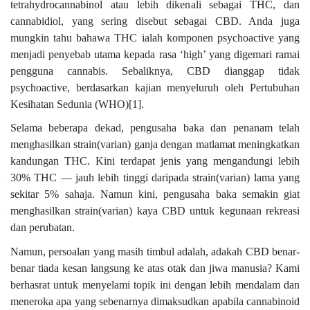
tetrahydrocannabinol atau lebih dikenali sebagai THC, dan
cannabidiol, yang sering disebut sebagai CBD. Anda juga
mungkin tahu bahawa THC ialah komponen psychoactive yang
menjadi penyebab utama kepada rasa ‘high’ yang digemari ramai
pengguna cannabis. Sebaliknya, CBD dianggap tidak
psychoactive, berdasarkan kajian menyeluruh oleh Pertubuhan
Kesihatan Sedunia (WHO)[1].
Selama beberapa dekad, pengusaha baka dan penanam telah
menghasilkan strain(varian) ganja dengan matlamat meningkatkan
kandungan THC. Kini terdapat jenis yang mengandungi lebih
30% THC — jauh lebih tinggi daripada strain(varian) lama yang
sekitar 5% sahaja. Namun kini, pengusaha baka semakin giat
menghasilkan strain(varian) kaya CBD untuk kegunaan rekreasi
dan perubatan.
Namun, persoalan yang masih timbul adalah, adakah CBD benar-
benar tiada kesan langsung ke atas otak dan jiwa manusia? Kami
berhasrat untuk menyelami topik ini dengan lebih mendalam dan
meneroka apa yang sebenarnya dimaksudkan apabila cannabinoid