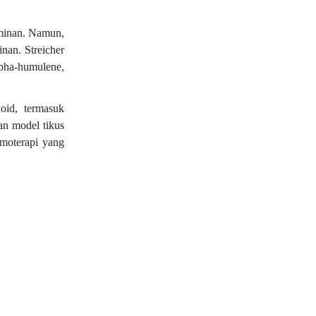
ominan. Namun,
nan. Streicher
lpha-humulene,
oid, termasuk
an model tikus
emoterapi yang