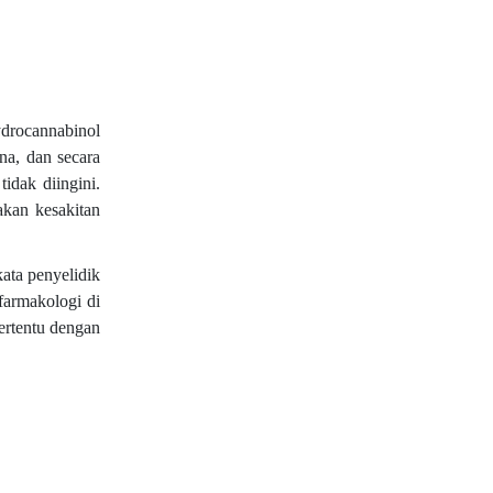
ydrocannabinol
na, dan secara
idak diingini.
akan kesakitan
ata penyelidik
farmakologi di
ertentu dengan