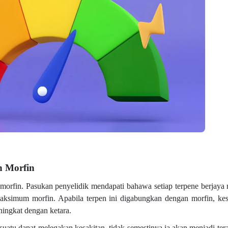
n Morfin
n morfin. Pasukan penyelidik mendapati bahawa setiap terpene berjay
maksimum morfin. Apabila terpen ini digabungkan dengan morfin, ke
ningkat dengan ketara.
suatu dapat melegakan kesakitan, tidak semestinya ia akan menjadi ter