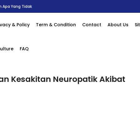
las Mengenai Kesan Sampingan
ivacy & Policy
Term & Condition
Contact
About Us
S
ulture
FAQ
n Kesakitan Neuropatik Akibat