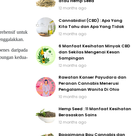
atau Hemp Seed
12 months ago
Cannabidiol (CBD) : Apa Yang
Kita Tahu dan Apa Yang Tidak
ehensif untuk
12 months ago
enggalakkan.
6 Manfaat Kesihatan Minyak CBD
penes daripada
dan Sekilas Mengenai Kesan
abungan kedua-
Sampingan
12 months ago
Rawatan Kanser Payudara dan
Peranan Cannabis Menerusi
Pengalaman Wanita Di Ohio
10 months ago
Hemp Seed : 11 Manfaat Kesihatan
Berasaskan Sains
12 months ago
Bagaimana Bau Cannabis dan