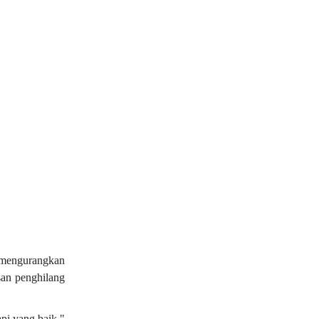
a mengurangkan
san penghilang
api yang baik,"