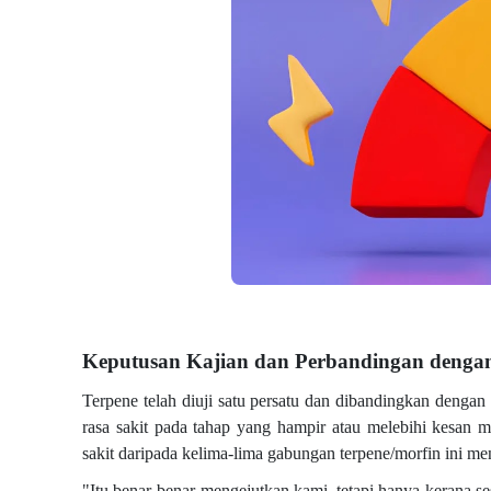
Keputusan Kajian dan Perbandingan denga
Terpene telah diuji satu persatu dan dibandingkan denga
rasa sakit pada tahap yang hampir atau melebihi kesan 
sakit daripada kelima-lima gabungan terpene/morfin ini me
"Itu benar-benar mengejutkan kami, tetapi hanya kerana se