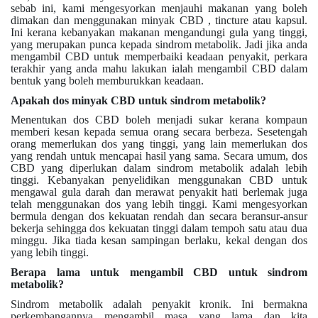
sebab ini, kami mengesyorkan menjauhi makanan yang boleh
dimakan dan menggunakan minyak CBD , tincture atau kapsul.
Ini kerana kebanyakan makanan mengandungi gula yang tinggi,
yang merupakan punca kepada sindrom metabolik. Jadi jika anda
mengambil CBD untuk memperbaiki keadaan penyakit, perkara
terakhir yang anda mahu lakukan ialah mengambil CBD dalam
bentuk yang boleh memburukkan keadaan.
Apakah dos minyak CBD untuk sindrom metabolik?
Menentukan dos CBD boleh menjadi sukar kerana kompaun
memberi kesan kepada semua orang secara berbeza. Sesetengah
orang memerlukan dos yang tinggi, yang lain memerlukan dos
yang rendah untuk mencapai hasil yang sama. Secara umum, dos
CBD yang diperlukan dalam sindrom metabolik adalah lebih
tinggi. Kebanyakan penyelidikan menggunakan CBD untuk
mengawal gula darah dan merawat penyakit hati berlemak juga
telah menggunakan dos yang lebih tinggi. Kami mengesyorkan
bermula dengan dos kekuatan rendah dan secara beransur-ansur
bekerja sehingga dos kekuatan tinggi dalam tempoh satu atau dua
minggu. Jika tiada kesan sampingan berlaku, kekal dengan dos
yang lebih tinggi.
Berapa lama untuk mengambil CBD untuk sindrom
metabolik?
Sindrom metabolik adalah penyakit kronik. Ini bermakna
perkembangannya mengambil masa yang lama dan kita