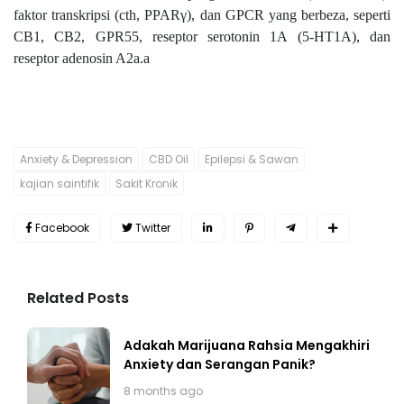
faktor transkripsi (cth, PPARγ), dan GPCR yang berbeza, seperti
CB1, CB2, GPR55, reseptor serotonin 1A (5-HT1A), dan
reseptor adenosin A2a.a
Anxiety & Depression
CBD Oil
Epilepsi & Sawan
kajian saintifik
Sakit Kronik
Facebook
Twitter
Related Posts
Adakah Marijuana Rahsia Mengakhiri
Anxiety dan Serangan Panik?
8 months ago