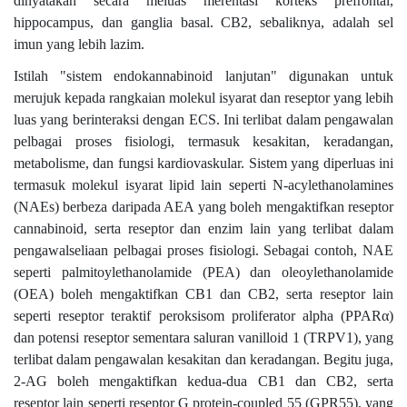
dinyatakan secara meluas merentasi korteks prefrontal,
hippocampus, dan ganglia basal. CB2, sebaliknya, adalah sel
imun yang lebih lazim.
Istilah "sistem endokannabinoid lanjutan" digunakan untuk
merujuk kepada rangkaian molekul isyarat dan reseptor yang lebih
luas yang berinteraksi dengan ECS. Ini terlibat dalam pengawalan
pelbagai proses fisiologi, termasuk kesakitan, keradangan,
metabolisme, dan fungsi kardiovaskular. Sistem yang diperluas ini
termasuk molekul isyarat lipid lain seperti N-acylethanolamines
(NAEs) berbeza daripada AEA yang boleh mengaktifkan reseptor
cannabinoid, serta reseptor dan enzim lain yang terlibat dalam
pengawalseliaan pelbagai proses fisiologi. Sebagai contoh, NAE
seperti palmitoylethanolamide (PEA) dan oleoylethanolamide
(OEA) boleh mengaktifkan CB1 dan CB2, serta reseptor lain
seperti reseptor teraktif peroksisom proliferator alpha (PPARα)
dan potensi reseptor sementara saluran vanilloid 1 (TRPV1), yang
terlibat dalam pengawalan kesakitan dan keradangan. Begitu juga,
2-AG boleh mengaktifkan kedua-dua CB1 dan CB2, serta
reseptor lain seperti reseptor G protein-coupled 55 (GPR55), yang