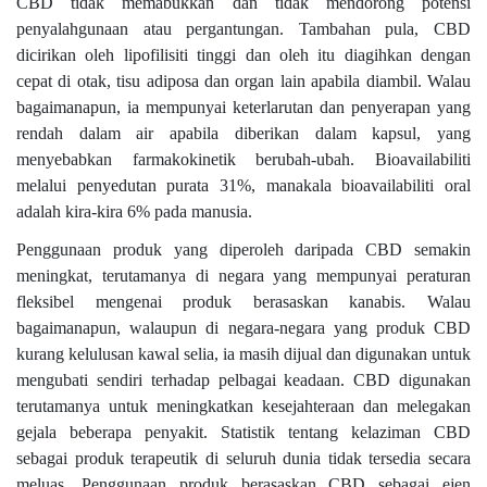
CBD tidak memabukkan dan tidak mendorong potensi
penyalahgunaan atau pergantungan. Tambahan pula, CBD
dicirikan oleh lipofilisiti tinggi dan oleh itu diagihkan dengan
cepat di otak, tisu adiposa dan organ lain apabila diambil. Walau
bagaimanapun, ia mempunyai keterlarutan dan penyerapan yang
rendah dalam air apabila diberikan dalam kapsul, yang
menyebabkan farmakokinetik berubah-ubah. Bioavailabiliti
melalui penyedutan purata 31%, manakala bioavailabiliti oral
adalah kira-kira 6% pada manusia.
Penggunaan produk yang diperoleh daripada CBD semakin
meningkat, terutamanya di negara yang mempunyai peraturan
fleksibel mengenai produk berasaskan kanabis. Walau
bagaimanapun, walaupun di negara-negara yang produk CBD
kurang kelulusan kawal selia, ia masih dijual dan digunakan untuk
mengubati sendiri terhadap pelbagai keadaan. CBD digunakan
terutamanya untuk meningkatkan kesejahteraan dan melegakan
gejala beberapa penyakit. Statistik tentang kelaziman CBD
sebagai produk terapeutik di seluruh dunia tidak tersedia secara
meluas. Penggunaan produk berasaskan CBD sebagai ejen