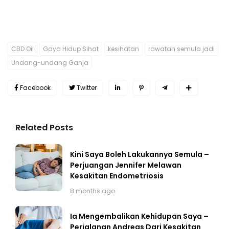
CBD Oil
Gaya Hidup Sihat
kesihatan
rawatan semula jadi
Undang-undang Ganja
Facebook
Twitter
Related Posts
Kini Saya Boleh Lakukannya Semula –
Perjuangan Jennifer Melawan
Kesakitan Endometriosis
8 months ago
Ia Mengembalikan Kehidupan Saya –
Perjalanan Andreas Dari Kesakitan