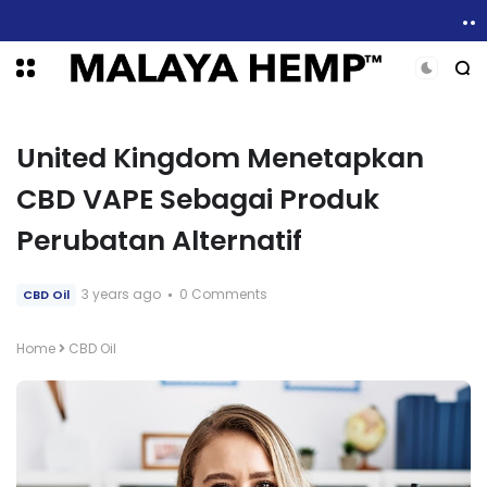
Rawatan Kanser Payudara dan Peranan Cannabis Menerusi Pengalaman Wanita Di Ohio
United Kingdom Menetapkan
CBD VAPE Sebagai Produk
Perubatan Alternatif
3 years ago
0 Comments
CBD Oil
Home
CBD Oil